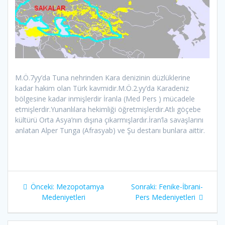
M.Ö.7yy’da Tuna nehrinden Kara denizinin düzlüklerine
kadar hakim olan Türk kavmidir.M.Ö.2.yy’da Karadeniz
bölgesine kadar inmişlerdir İranla (Med Pers ) mücadele
etmişlerdir.Yunanlılara hekimliği öğretmişlerdir.Atlı göçebe
kültürü Orta Asya’nın dışına çıkarmışlardır.İran’la savaşlarını
anlatan Alper Tunga (Afrasyab) ve Şu destanı bunlara aittir.
Yazı
Önceki
Sonraki
Önceki:
Mezopotamya
Sonraki:
Fenike-İbrani-
gezinmesi
yazı:
yazı:
Medeniyetleri
Pers Medeniyetleri