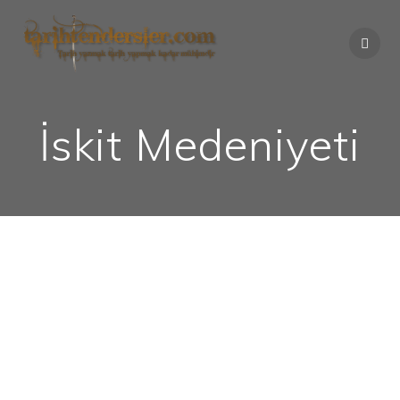
Skip
to
content
İskit Medeniyeti